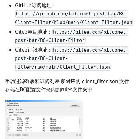
GitHub订阅地址：
https://github.com/bitcomet-post-bar/BC-
Client-Filter/blob/main/Client_Filter.json
Gitee项目地址：
https://gitee.com/bitcomet-
post-bar/BC-Client-Filter
Gitee订阅地址：
https://gitee.com/bitcomet-
post-bar/BC-Client-
Filter/raw/main/Client_Filter.json
手动过滤列表和订阅列表 所对应的 client_filter.json 文件
存储在BC配置文件夹内的rules文件夹中