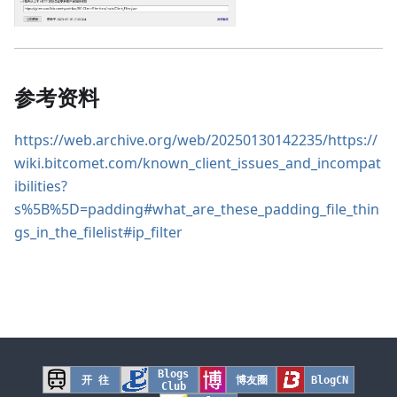
参考资料
https://web.archive.org/web/20250130142235/https://
wiki.bitcomet.com/known_client_issues_and_incompat
ibilities?
s%5B%5D=padding#what_are_these_padding_file_thin
gs_in_the_filelist#ip_filter
Blogs
开 往
博友圈
BlogCN
Club