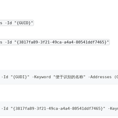
ss -Id "{GUID}"
ss -Id "{3817fa89-3f21-49ca-a4a4-80541ddf7465}"
ss -Id "{GUDI}" -Keyword "便于识别的名称" -Addresses 
 -Id "{3817fa89-3f21-49ca-a4a4-80541ddf7465}" -Key