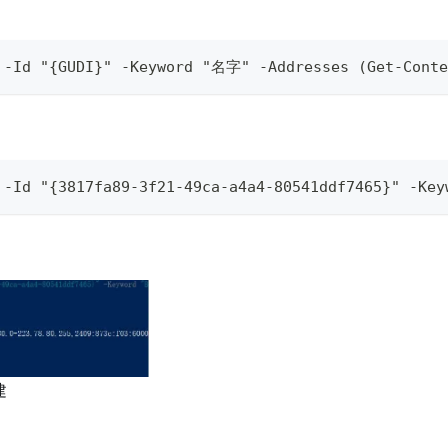
s -Id "{GUDI}" -Keyword "名字" -Addresses (Get-Co
 -Id "{3817fa89-3f21-49ca-a4a4-80541ddf7465}" -Key
建