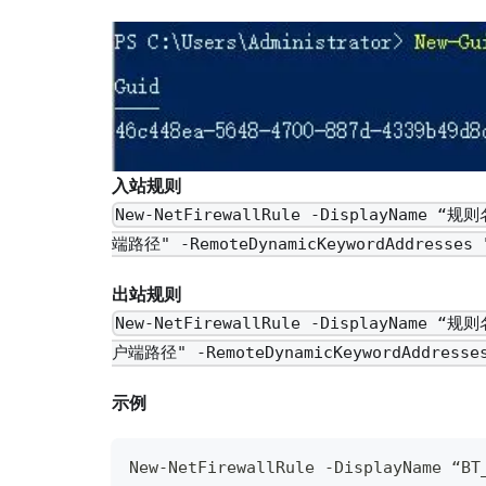
入站规则
New-NetFirewallRule -DisplayName “规则
端路径" -RemoteDynamicKeywordAddresses 
出站规则
New-NetFirewallRule -DisplayName “规则
户端路径" -RemoteDynamicKeywordAddresses
示例
New-NetFirewallRule -DisplayName “BT