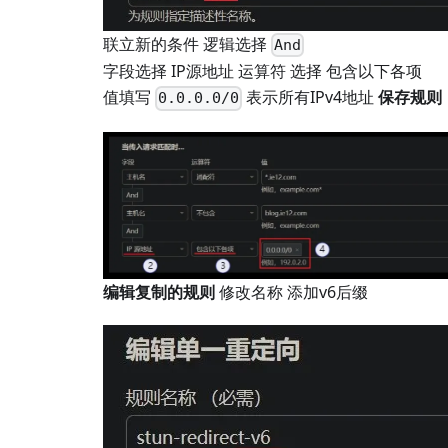
联立新的条件 逻辑选择
And
字段选择 IP源地址 运算符 选择 包含以下各项
值填写
表示所有IPv4地址
保存规则
0.0.0.0/0
编辑复制的规则
修改名称 添加v6后缀