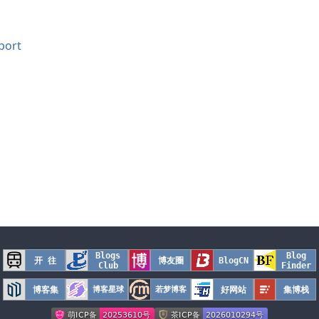
port
Blogs
Blog
开 往
博友圈
BlogCN
Club
Finder
博客集
博客星球
若梦博客
好网站
集博栈