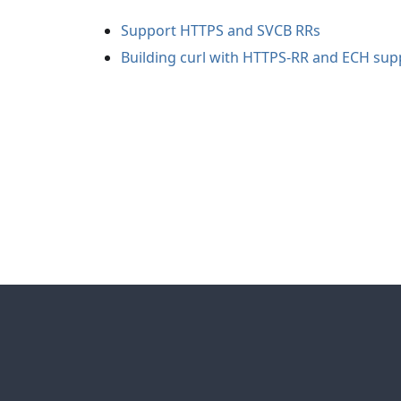
Support HTTPS and SVCB RRs
Building curl with HTTPS-RR and ECH sup