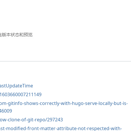
LastUpdateTime
41603660007211149
om-gitinfo-shows-correctly-with-hugo-serve-locally-but-is-
/46009
low-clone-of-git-repo/297243
ast-modified-front-matter-attribute-not-respected-with-