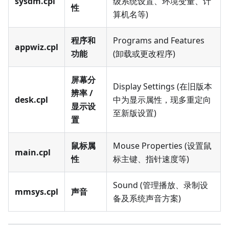
sysdm.cpl
级系统设置、环境变量、计
性
算机名等)
程序和
Programs and Features
appwiz.cpl
功能
(卸载或更改程序)
屏幕分
Display Settings (在旧版本
辨率 /
desk.cpl
中为显示属性，现多重定向
显示设
至新版设置)
置
鼠标属
Mouse Properties (设置鼠
main.cpl
性
标主键、指针速度等)
Sound (管理播放、录制设
mmsys.cpl
声音
备及系统声音方案)