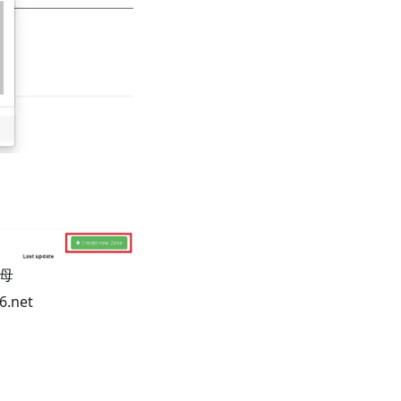
字母
net