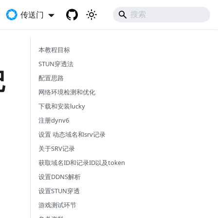
传送门
本教程目标
STUN穿透法
记
配置思路
网络环境检测和优化
下载和安装lucky
注册dynv6
设置 动态域名和srv记录
关于SRV记录
获取域名ID和记录ID以及token
设置DDNS解析
设置STUN穿透
游戏测试环节