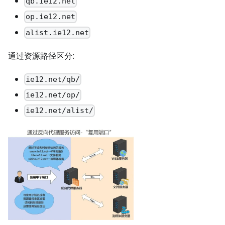
qb.ie12.net
op.ie12.net
alist.ie12.net
通过资源路径区分:
ie12.net/qb/
ie12.net/op/
ie12.net/alist/