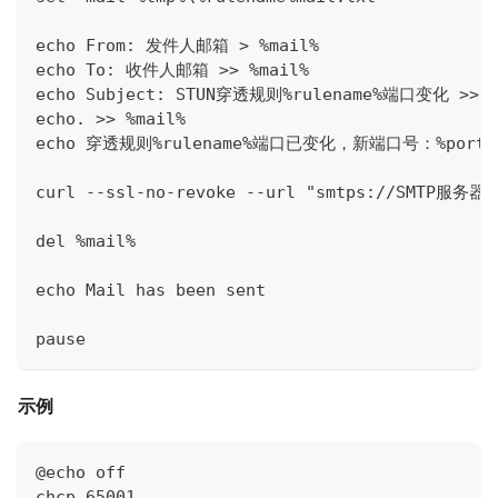
echo From: 发件人邮箱 > %mail%
echo To: 收件人邮箱 >> %mail%
echo Subject: STUN穿透规则%rulename%端口变化 >> %
echo. >> %mail%
echo 穿透规则%rulename%端口已变化，新端口号：%port% 
curl --ssl-no-revoke --url "smtps://SMTP
del %mail%
echo Mail has been sent
pause
示例
@echo off
chcp 65001