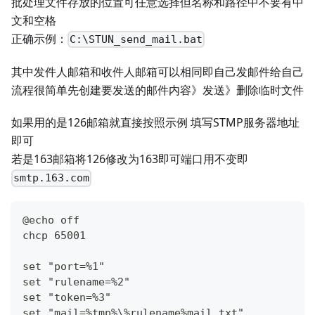
批处理文件存放的位置可任意选择但名称和路径中不要有中
文和空格
正确示例：
C:\STUN_send_mail.bat
其中发件人邮箱和收件人邮箱可以相同即自己发邮件给自己
流程很简单先创建要发送的邮件内容》发送》删除临时文件
如果用的是126邮箱就直接按照示例 填写STMP服务器地址
即可
若是163邮箱将126修改为163即可端口用不变即
smtp.163.com
@echo off
chcp 65001
set "port=%1"
set "rulename=%2"
set "token=%3"
set "mail=%tmp%\%rulename%mail.txt"