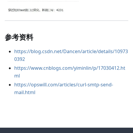
参考资料
https://blog.csdn.net/Dancen/article/details/10973
0392
https://www.cnblogs.com/yiminlin/p/17030412.ht
ml
https://opswill.com/articles/curl-smtp-send-
mail.html