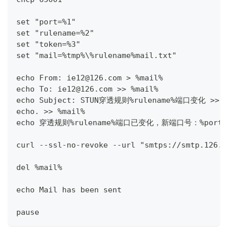
set "port=%1"
set "rulename=%2"
set "token=%3"
set "mail=%tmp%\%rulename%mail.txt"
echo From: ie12@126.com > %mail%
echo To: ie12@126.com >> %mail%
echo Subject: STUN穿透规则%rulename%端口变化 >> %
echo. >> %mail%
echo 穿透规则%rulename%端口已变化，新端口号：%port% 
curl --ssl-no-revoke --url "smtps://smtp.126.c
del %mail%
echo Mail has been sent
pause