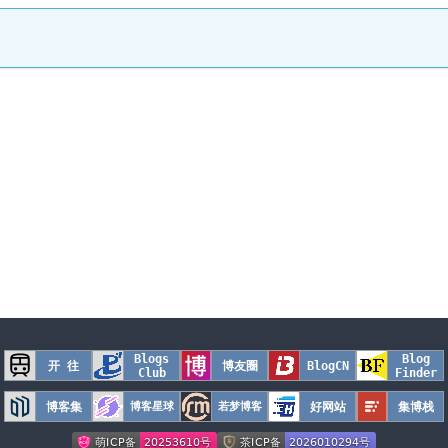
Blogs
Blog
开 往
博友圈
BlogCN
Club
Finder
博客集
博客星球
若梦博客
好网站
集博栈