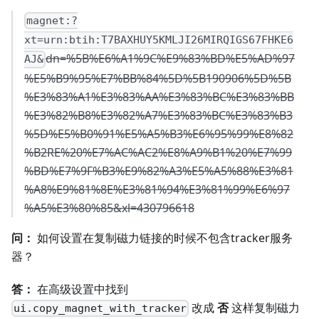
magnet:?
xt=urn:btih:T7BAXHUY5KMLJI26MIRQIGS67FHKE6
dn=%5B%E6%A1%9C%E9%83%BD%E5%AD%97
AJ&
%E5%B9%95%E7%BB%84%5D%5B190906%5D%5B
%E3%83%A1%E3%83%AA%E3%83%BC%E3%83%BB
%E3%82%B8%E3%82%A7%E3%83%BC%E3%83%B3
%5D%E5%B0%91%E5%A5%B3%E6%95%99%E8%82
%B2RE%20%E7%AC%AC2%E8%A9%B1%20%E7%99
%BD%E7%9F%B3%E9%82%A3%E5%A5%88%E3%81
%A8%E9%81%8E%E3%81%94%E3%81%99%E6%97
%A5%E3%80%85&xl=430796618
问：
如何设置在复制磁力链接的时候不包含tracker服务
器？
答：
在高级设置中找到
改成
否
这样复制磁力
ui.copy_magnet_with_tracker